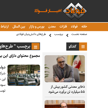
خانه
فولاد
فلزات
معدن
بورس و بازار
بین الملل
ارتباط ب
صفحه نخست
برچسب
طرح‌های دانش‌بنیان فولادی
برچسب " طرح‌های د
گفتگو
مجموع محتوای دارای این بر
دولت
شرکت
این 
سودد
ذخایر معدنی کشور بیش از
توسع
۵۵ میلیارد تن برآورد می‌شود