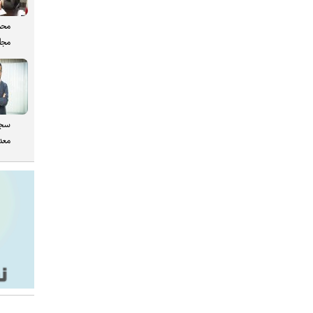
محم
مجل
سجا
معدن