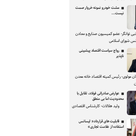
مشت خودرو نمونه خروار صمت
نیست...
بی توانگر- عضو کمیسیون صنایع و معادن
س شورای اسلامی
رواج سیاست اقتصاد پیشبینی
ناپذیر
ان مولوی- رئیس کمیته اقتصاد خانه معدن
ن
عوارض صادراتی فولاد، تقابل با
محدودیت اما بی منطق
ولید هلالات- کارشناس اقتصادی
قابلیت های قرارداد« لیسانس
استفاده از علامت تجاری»