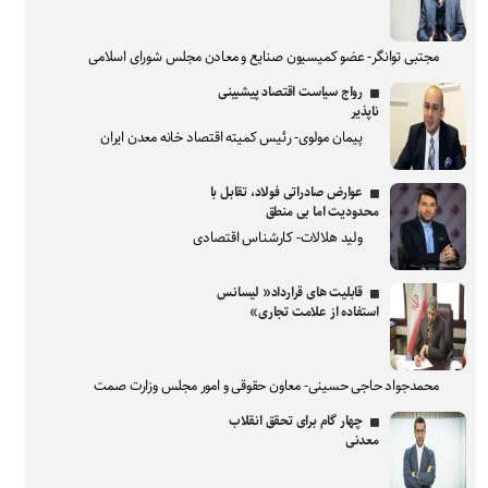
مجتبی توانگر- عضو کمیسیون صنایع و معادن مجلس شورای اسلامی
رواج سیاست اقتصاد پیشبینی
ناپذیر
پیمان مولوی- رئیس کمیته اقتصاد خانه معدن ایران
عوارض صادراتی فولاد، تقابل با
محدودیت اما بی منطق
ولید هلالات- کارشناس اقتصادی
قابلیت های قرارداد« لیسانس
استفاده از علامت تجاری»
محمدجواد حاجی حسینی- معاون حقوقی و امور مجلس وزارت صمت
چهار گام برای تحقق انقلاب
معدنی