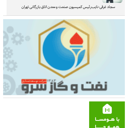
سجاد غرقی-نایب‌رئیس کمیسیون صنعت و معدن اتاق بازرگانی تهران