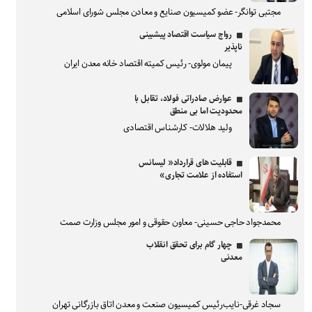
مجتبی توانگر- عضو کمیسیون صنایع و معادن مجلس شورای اسلامی
رواج سیاست اقتصاد پیشبینی
ناپذیر
پیمان مولوی- رئیس کمیته اقتصاد خانه معدن ایران
عوارض صادراتی فولاد، تقابل با
محدودیت اما بی منطق
ولید هلالات- کارشناس اقتصادی
قابلیت های قرارداد« لیسانس
استفاده از علامت تجاری»
محمدجواد حاجی حسینی- معاون حقوقی و امور مجلس وزارت صمت
چهار گام برای تحقق انقلاب
معدنی
سجاد غرقی-نایب‌رئیس کمیسیون صنعت و معدن اتاق بازرگانی تهران