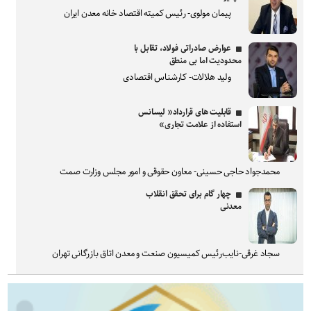
پیمان مولوی- رئیس کمیته اقتصاد خانه معدن ایران
عوارض صادراتی فولاد، تقابل با
محدودیت اما بی منطق
ولید هلالات- کارشناس اقتصادی
قابلیت های قرارداد« لیسانس
استفاده از علامت تجاری»
محمدجواد حاجی حسینی- معاون حقوقی و امور مجلس وزارت صمت
چهار گام برای تحقق انقلاب
معدنی
سجاد غرقی-نایب‌رئیس کمیسیون صنعت و معدن اتاق بازرگانی تهران