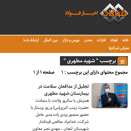
خانه
فولاد
فلزات
معدن
بورس و بازار
بین الملل
ارتباط با ما
معرفی شرکتها
برچسب " شهید مطهری "
مجموع محتوای دارای این برچسب : ۱
صفحه ۱ از ۱
تجلیل از مدافعان سلامت در
بیمارستان شهید مطهری
همزمان با سالروز ولادت با سعادت
حضرت زینب کبری(س) و روز پرستار با
حضور منصور یزدی زاده مدیر عامل
شرکت، خدامراد صالحی فرماندار
شهرستان لنجان ، مهدی نصر معاون