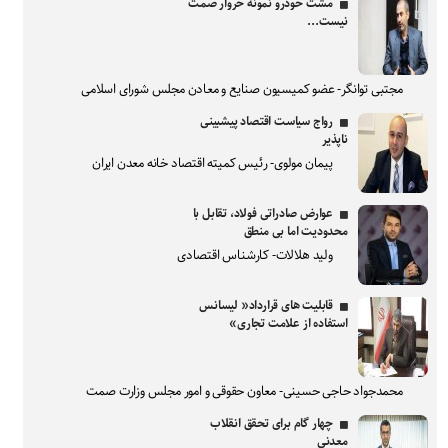
مشت خودرو نمونه خروار صمت
نیست...
مجتبی توانگر- عضو کمیسیون صنایع و معادن مجلس شورای اسلامی
رواج سیاست اقتصاد پیشبینی
ناپذیر
پیمان مولوی- رئیس کمیته اقتصاد خانه معدن ایران
عوارض صادراتی فولاد، تقابل با
محدودیت اما بی منطق
ولید هلالات- کارشناس اقتصادی
قابلیت های قرارداد« لیسانس
استفاده از علامت تجاری»
محمدجواد حاجی حسینی- معاون حقوقی و امور مجلس وزارت صمت
چهار گام برای تحقق انقلاب
معدنی