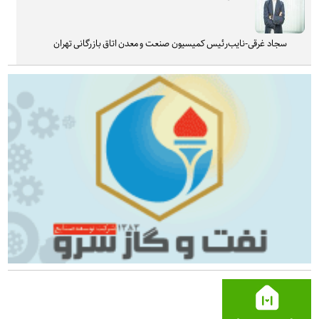
سجاد غرقی-نایب‌رئیس کمیسیون صنعت و معدن اتاق بازرگانی تهران