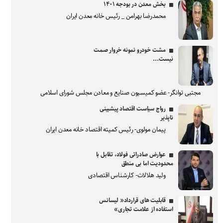
بخش معدن در بودجه ۱۴۰۱
محمدرضا بهرامن _ رئیس خانه معدن ایران
مشت خودرو نمونه خروار صمت
نیست...
مجتبی توانگر- عضو کمیسیون صنایع و معادن مجلس شورای اسلامی
رواج سیاست اقتصاد پیشبینی
ناپذیر
پیمان مولوی- رئیس کمیته اقتصاد خانه معدن ایران
عوارض صادراتی فولاد، تقابل با
محدودیت اما بی منطق
ولید هلالات- کارشناس اقتصادی
قابلیت های قرارداد« لیسانس
استفاده از علامت تجاری»