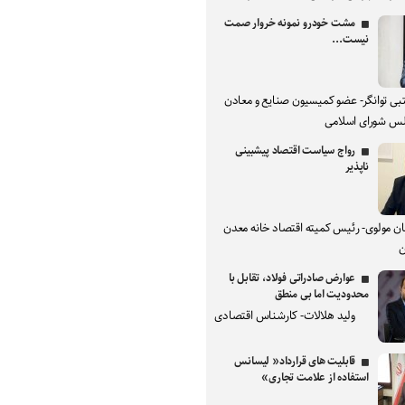
مشت خودرو نمونه خروار صمت
نیست...
بی توانگر- عضو کمیسیون صنایع و معادن
س شورای اسلامی
رواج سیاست اقتصاد پیشبینی
ناپذیر
ان مولوی- رئیس کمیته اقتصاد خانه معدن
ن
عوارض صادراتی فولاد، تقابل با
محدودیت اما بی منطق
ولید هلالات- کارشناس اقتصادی
قابلیت های قرارداد« لیسانس
استفاده از علامت تجاری»