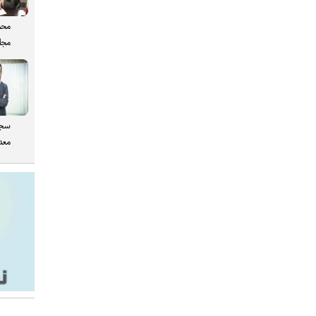
محم
مجل
سجا
معدن