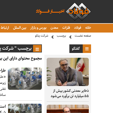
خانه
فولاد
فلزات
معدن
بورس و بازار
بین الملل
ارتباط ب
صفحه نخست
برچسب
شرکت پتکو
برچسب " شرکت پت
گفتگو
مجموع محتوای دارای این بر
طراحی 
«علی
زیرم
نفتی
ذخایر معدنی کشور بیش از
ساخت
۵۵ میلیارد تن برآورد می‌شود
اسنا
شرک