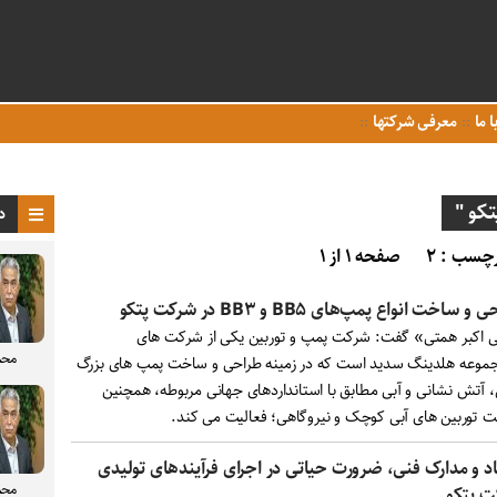
ا ما
معرفی شرکتها
کو "
د
چسب : ۲
صفحه ۱ از ۱
و ساخت انواع پمپ‌های BB۵ و BB۳ در شرکت پتکو
 اکبر همتی» گفت: شرکت پمپ و توربین یکی از شرکت های
محم
جموعه هلدینگ سدید است که در زمینه طراحی و ساخت پمپ های بزرگ
، آتش نشانی و آبی مطابق با استانداردهای جهانی مربوطه، همچنین
 توربین های آبی کوچک و نیروگاهی؛ فعالیت می کند.
د و مدارک فنی، ضرورت حیاتی در اجرای فرآیندهای تولیدی
محم
ت پتکو