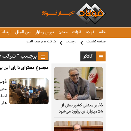
خانه
فولاد
فلزات
معدن
بورس و بازار
بین الملل
ارتباط ب
صفحه نخست
برچسب
شرکت های صدر تامین
برچسب " شرکت ها
گفتگو
مجموع محتوای دارای این بر
ذوب 
مدیر
اصفه
های 
ذخایر معدنی کشور بیش از
۵۵ میلیارد تن برآورد می‌شود