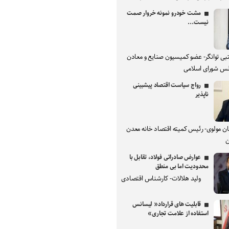
مشت خودرو نمونه خروار صمت
نیست...
بی توانگر- عضو کمیسیون صنایع و معادن
س شورای اسلامی
رواج سیاست اقتصاد پیشبینی
ناپذیر
ان مولوی- رئیس کمیته اقتصاد خانه معدن
ن
عوارض صادراتی فولاد، تقابل با
محدودیت اما بی منطق
ولید هلالات- کارشناس اقتصادی
قابلیت های قرارداد« لیسانس
استفاده از علامت تجاری»