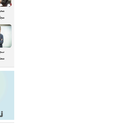
محم
مجل
سجا
معدن