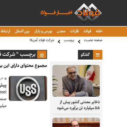
خانه
فولاد
فلزات
معدن
بورس و بازار
بین الملل
ارتباط ب
صفحه نخست
برچسب
شرکت فولاد آمریکا
برچسب " شرکت فول
گفتگو
مجموع محتوای دارای این بر
در
پیش‌بینی ضرر
ذخایر معدنی کشور بیش از
میلیو
۵۵ میلیارد تن برآورد می‌شود