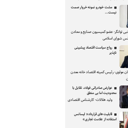
مشت خودرو نمونه خروار صمت
نیست...
بی توانگر- عضو کمیسیون صنایع و معادن
س شورای اسلامی
رواج سیاست اقتصاد پیشبینی
ناپذیر
ان مولوی- رئیس کمیته اقتصاد خانه معدن
ن
عوارض صادراتی فولاد، تقابل با
محدودیت اما بی منطق
ولید هلالات- کارشناس اقتصادی
قابلیت های قرارداد« لیسانس
استفاده از علامت تجاری»