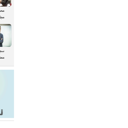
محم
مجل
سجا
معدن