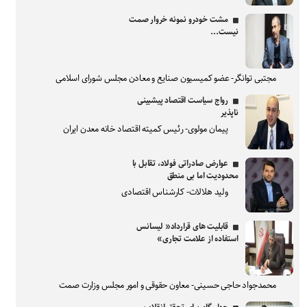
مشت خودرو نمونه خروار صمت
نیست...
مجتبی توانگر- عضو کمیسیون صنایع و معادن مجلس شورای اسلامی
رواج سیاست اقتصاد پیشبینی
ناپذیر
پیمان مولوی- رئیس کمیته اقتصاد خانه معدن ایران
عوارض صادراتی فولاد، تقابل با
محدودیت اما بی منطق
ولید هلالات- کارشناس اقتصادی
قابلیت های قرارداد« لیسانس
استفاده از علامت تجاری»
محمدجواد حاجی حسینی- معاون حقوقی و امور مجلس وزارت صمت