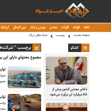
خانه
فولاد
فلزات
معدن
بورس و بازار
بین الملل
ارتباط ب
صفحه نخست
برچسب
شرکت‌های بزرگ
برچسب " شرکت‌ها
گفتگو
مجموع محتوای دارای این بر
تولید بیش از ۴۰ 
حدود ۴ درصدی، از مرز ۴۰ میلی
ذخایر معدنی کشور بیش از
۵۵ میلیارد تن برآورد می‌شود
تولید 
براس
معدنی