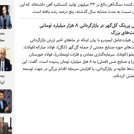
تولیدکننده سنگ‌آهن بالغ بر ۳۳ میلیون تولید کنسانتره آهن داشته‌اند که این
ن نسبت به مدت مشابه سال گذشته، پنج درصد رشد یافته است.
نقش پررنگ گل‌گهر در بازارگردانی ۸ هزار میلیارد تومانی
‌های بزرگ
مجت
هیئت‌عامل ایمیدرو با بیان اینکه در ماه‌های اخیر ارزش بازارگردانی
مجل
های حوزه صنایع معدنی از جمله گل‌گهر (کگل)، فولاد مبارکه (فولاد)،
لو (کچاد)، سرمایه‌گذاری معادن و فلزات (ومعادن)، فولاد خوزستان
(فخوز) و صنایع مس (فملی) به ۸ هزار میلیارد تومان رسیده است، گفت: این
ها علاوه بر بازارگردانی، با افزایش سرمایه اقدام بزرگی در جهت توسعه
پیم
خش کرده‌اند.
ایرا