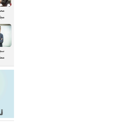
محم
مجل
سجا
معدن