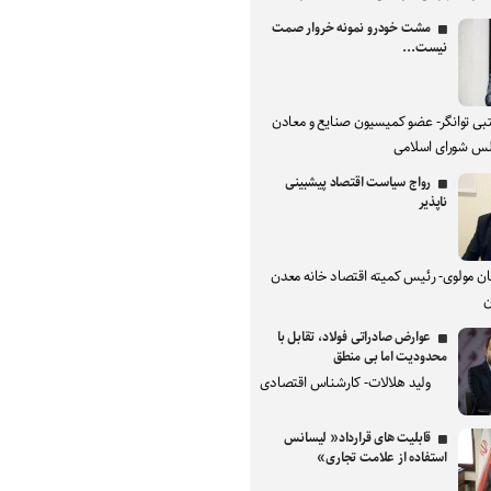
مشت خودرو نمونه خروار صمت
نیست...
بی توانگر- عضو کمیسیون صنایع و معادن
س شورای اسلامی
رواج سیاست اقتصاد پیشبینی
ناپذیر
ان مولوی- رئیس کمیته اقتصاد خانه معدن
ن
عوارض صادراتی فولاد، تقابل با
محدودیت اما بی منطق
ولید هلالات- کارشناس اقتصادی
قابلیت های قرارداد« لیسانس
استفاده از علامت تجاری»