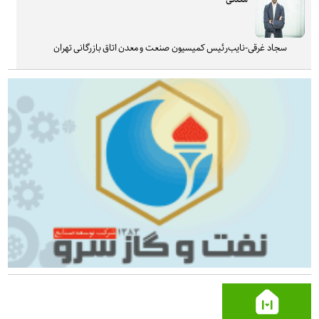
سجاد غرقی-نایب‌رئیس کمیسیون صنعت و معدن اتاق بازرگانی تهران