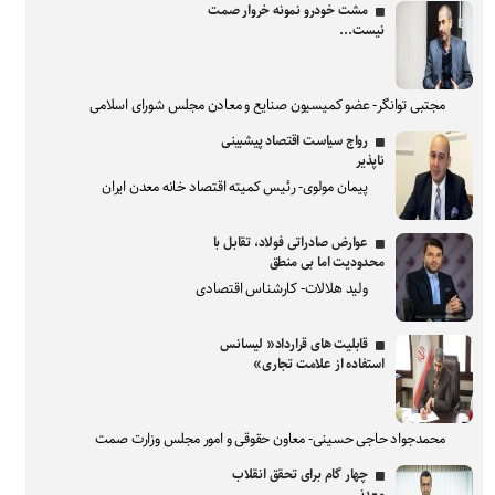
مشت خودرو نمونه خروار صمت
نیست...
مجتبی توانگر- عضو کمیسیون صنایع و معادن مجلس شورای اسلامی
رواج سیاست اقتصاد پیشبینی
ناپذیر
پیمان مولوی- رئیس کمیته اقتصاد خانه معدن ایران
عوارض صادراتی فولاد، تقابل با
محدودیت اما بی منطق
ولید هلالات- کارشناس اقتصادی
قابلیت های قرارداد« لیسانس
استفاده از علامت تجاری»
محمدجواد حاجی حسینی- معاون حقوقی و امور مجلس وزارت صمت
چهار گام برای تحقق انقلاب
معدنی