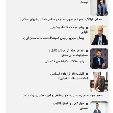
نیست...
مجتبی توانگر- عضو کمیسیون صنایع و معادن مجلس شورای اسلامی
رواج سیاست اقتصاد پیشبینی
ناپذیر
پیمان مولوی- رئیس کمیته اقتصاد خانه معدن ایران
عوارض صادراتی فولاد، تقابل با
محدودیت اما بی منطق
ولید هلالات- کارشناس اقتصادی
قابلیت های قرارداد« لیسانس
استفاده از علامت تجاری»
محمدجواد حاجی حسینی- معاون حقوقی و امور مجلس وزارت صمت
چهار گام برای تحقق انقلاب
معدنی