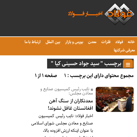
خانه
فولاد
فلزات
معدن
بورس و بازار
بین الملل
ارتباط با ما
معرفی شرکتها
برچسب " سید جواد حسینی کیا "
مجموع محتوای دارای این برچسب : ۱
صفحه ۱ از ۱
نایب رئیس کمیسیون صنایع و
معادن مجلس:
معدنکاران از سنگ آهن
افغانستان غافل نشوند!
اخبار فولاد: نایب رئیس کمیسیون
صنایع و معادن مجلس شورای اسلامی
با عنوان اینکه ارزش افزوده بالا،