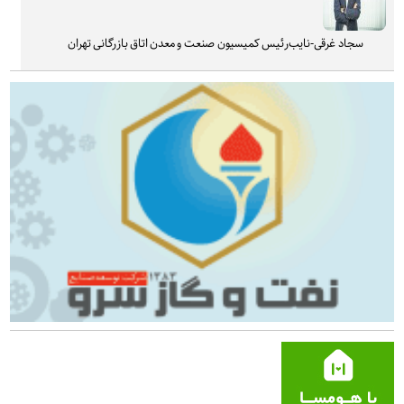
سجاد غرقی-نایب‌رئیس کمیسیون صنعت و معدن اتاق بازرگانی تهران