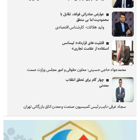
عوارض صادراتی فولاد، تقابل با
محدودیت اما بی منطق
ولید هلالات- کارشناس اقتصادی
قابلیت های قرارداد« لیسانس
استفاده از علامت تجاری»
محمدجواد حاجی حسینی- معاون حقوقی و امور مجلس وزارت صمت
چهار گام برای تحقق انقلاب
معدنی
سجاد غرقی-نایب‌رئیس کمیسیون صنعت و معدن اتاق بازرگانی تهران