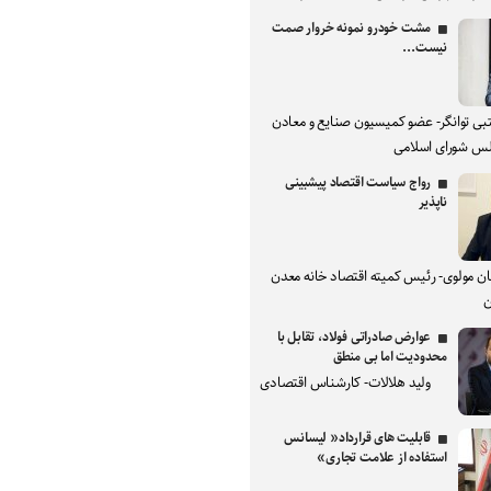
مشت خودرو نمونه خروار صمت
نیست...
بی توانگر- عضو کمیسیون صنایع و معادن
س شورای اسلامی
رواج سیاست اقتصاد پیشبینی
ناپذیر
ان مولوی- رئیس کمیته اقتصاد خانه معدن
ن
عوارض صادراتی فولاد، تقابل با
محدودیت اما بی منطق
ولید هلالات- کارشناس اقتصادی
قابلیت های قرارداد« لیسانس
استفاده از علامت تجاری»