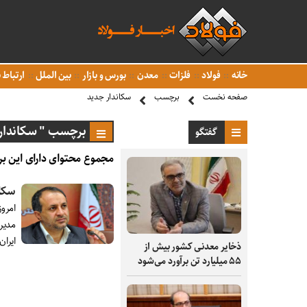
خانه
فولاد
فلزات
معدن
بورس و بازار
بین الملل
ارتباط ب
صفحه نخست
برچسب
سکاندار جدید
برچسب " سکاندار 
گفتگو
مجموع محتوای دارای این بر
سکان
امرو
مدیر
ایرا
ذخایر معدنی کشور بیش از
۵۵ میلیارد تن برآورد می‌شود