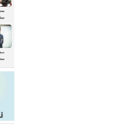
محم
مجل
سجا
معدن