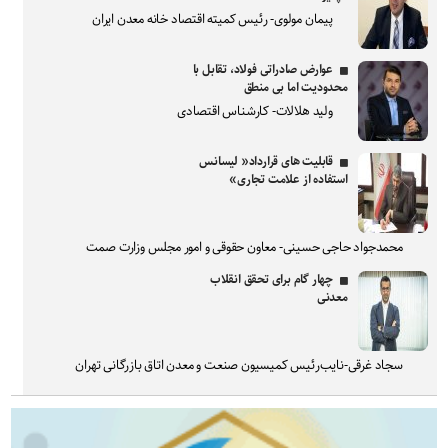
پیمان مولوی- رئیس کمیته اقتصاد خانه معدن ایران
عوارض صادراتی فولاد، تقابل با
محدودیت اما بی منطق
ولید هلالات- کارشناس اقتصادی
قابلیت های قرارداد« لیسانس
استفاده از علامت تجاری»
محمدجواد حاجی حسینی- معاون حقوقی و امور مجلس وزارت صمت
چهار گام برای تحقق انقلاب
معدنی
سجاد غرقی-نایب‌رئیس کمیسیون صنعت و معدن اتاق بازرگانی تهران