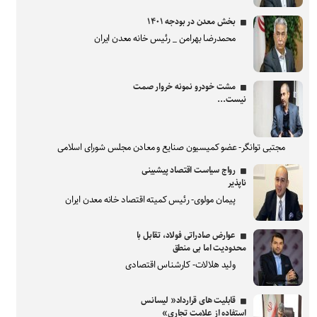
بخش معدن در بودجه ۱۴۰۱
محمدرضا بهرامن _ رئیس خانه معدن ایران
مشت خودرو نمونه خروار صمت
نیست...
مجتبی توانگر- عضو کمیسیون صنایع و معادن مجلس شورای اسلامی
رواج سیاست اقتصاد پیشبینی
ناپذیر
پیمان مولوی- رئیس کمیته اقتصاد خانه معدن ایران
عوارض صادراتی فولاد، تقابل با
محدودیت اما بی منطق
ولید هلالات- کارشناس اقتصادی
قابلیت های قرارداد« لیسانس
استفاده از علامت تجاری»