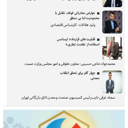
عوارض صادراتی فولاد، تقابل با
محدودیت اما بی منطق
ولید هلالات- کارشناس اقتصادی
قابلیت های قرارداد« لیسانس
استفاده از علامت تجاری»
محمدجواد حاجی حسینی- معاون حقوقی و امور مجلس وزارت صمت
چهار گام برای تحقق انقلاب
معدنی
سجاد غرقی-نایب‌رئیس کمیسیون صنعت و معدن اتاق بازرگانی تهران