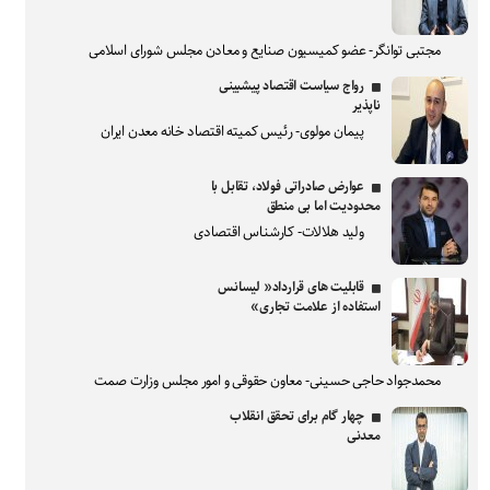
مجتبی توانگر- عضو کمیسیون صنایع و معادن مجلس شورای اسلامی
رواج سیاست اقتصاد پیشبینی
ناپذیر
پیمان مولوی- رئیس کمیته اقتصاد خانه معدن ایران
عوارض صادراتی فولاد، تقابل با
محدودیت اما بی منطق
ولید هلالات- کارشناس اقتصادی
قابلیت های قرارداد« لیسانس
استفاده از علامت تجاری»
محمدجواد حاجی حسینی- معاون حقوقی و امور مجلس وزارت صمت
چهار گام برای تحقق انقلاب
معدنی