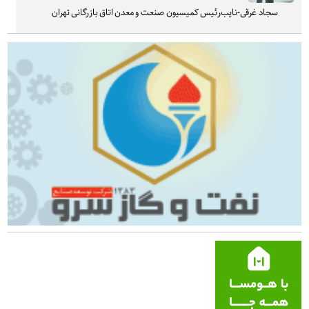
سجاد غرقی-نایب‌رئیس کمیسیون صنعت و معدن اتاق بازرگانی تهران