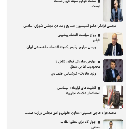
مشت خودرو نمونه خروار صمت
نیست...
مجتبی توانگر- عضو کمیسیون صنایع و معادن مجلس شورای اسلامی
رواج سیاست اقتصاد پیشبینی
ناپذیر
پیمان مولوی- رئیس کمیته اقتصاد خانه معدن ایران
عوارض صادراتی فولاد، تقابل با
محدودیت اما بی منطق
ولید هلالات- کارشناس اقتصادی
قابلیت های قرارداد« لیسانس
استفاده از علامت تجاری»
محمدجواد حاجی حسینی- معاون حقوقی و امور مجلس وزارت صمت
چهار گام برای تحقق انقلاب
معدنی