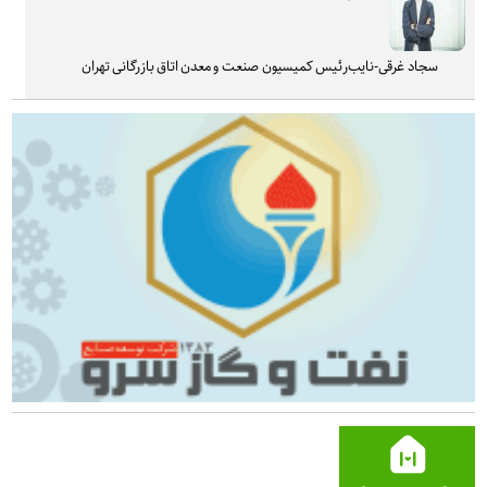
سجاد غرقی-نایب‌رئیس کمیسیون صنعت و معدن اتاق بازرگانی تهران