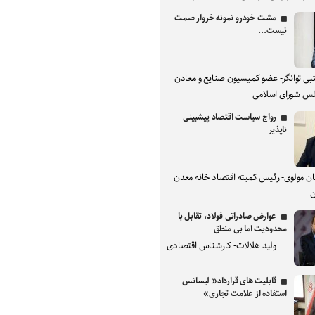
مشت خودرو نمونه خروار صمت
نیست...
بی توانگر- عضو کمیسیون صنایع و معادن
س شورای اسلامی
رواج سیاست اقتصاد پیشبینی
ناپذیر
ان مولوی- رئیس کمیته اقتصاد خانه معدن
ن
عوارض صادراتی فولاد، تقابل با
محدودیت اما بی منطق
ولید هلالات- کارشناس اقتصادی
قابلیت های قرارداد« لیسانس
استفاده از علامت تجاری»