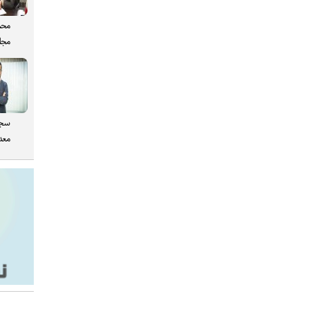
محم
مجل
سجا
معدن