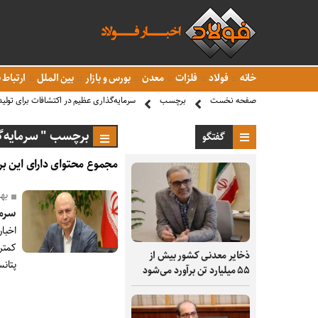
خانه
فولاد
فلزات
معدن
بورس و بازار
بین الملل
ارتباط ب
صفحه نخست
برچسب
سرمایه‌گذاری عظیم در اکتشافات برای تولید ۴ برابری م
برچسب " سرمایه‌گذاری 
گفتگو
مجموع محتوای دارای این بر
به
سرمای
اخبا
ذخایر معدنی کشور بیش از
پتان
۵۵ میلیارد تن برآورد می‌شود