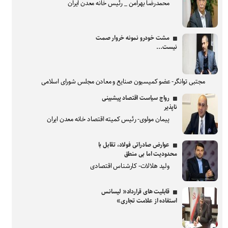
محمدرضا بهرامن _ رئیس خانه معدن ایران
مشت خودرو نمونه خروار صمت
نیست...
مجتبی توانگر- عضو کمیسیون صنایع و معادن مجلس شورای اسلامی
رواج سیاست اقتصاد پیشبینی
ناپذیر
پیمان مولوی- رئیس کمیته اقتصاد خانه معدن ایران
عوارض صادراتی فولاد، تقابل با
محدودیت اما بی منطق
ولید هلالات- کارشناس اقتصادی
قابلیت های قرارداد« لیسانس
استفاده از علامت تجاری»