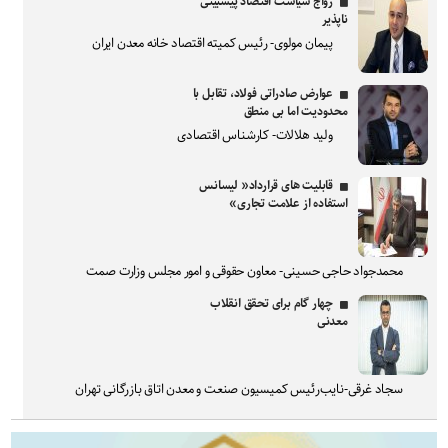
رواج سیاست اقتصاد پیشبینی
ناپذیر
پیمان مولوی- رئیس کمیته اقتصاد خانه معدن ایران
عوارض صادراتی فولاد، تقابل با
محدودیت اما بی منطق
ولید هلالات- کارشناس اقتصادی
قابلیت های قرارداد« لیسانس
استفاده از علامت تجاری»
محمدجواد حاجی حسینی- معاون حقوقی و امور مجلس وزارت صمت
چهار گام برای تحقق انقلاب
معدنی
سجاد غرقی-نایب‌رئیس کمیسیون صنعت و معدن اتاق بازرگانی تهران