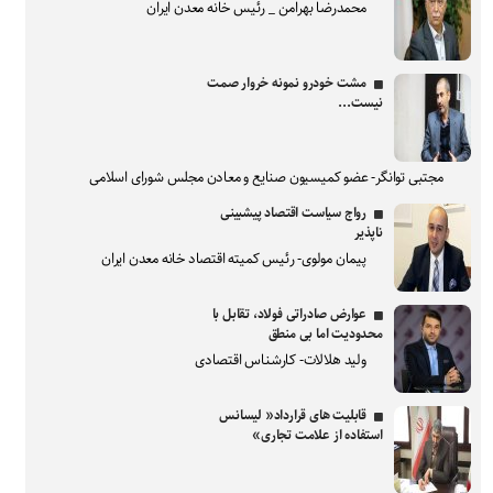
محمدرضا بهرامن _ رئیس خانه معدن ایران
مشت خودرو نمونه خروار صمت
نیست...
مجتبی توانگر- عضو کمیسیون صنایع و معادن مجلس شورای اسلامی
رواج سیاست اقتصاد پیشبینی
ناپذیر
پیمان مولوی- رئیس کمیته اقتصاد خانه معدن ایران
عوارض صادراتی فولاد، تقابل با
محدودیت اما بی منطق
ولید هلالات- کارشناس اقتصادی
قابلیت های قرارداد« لیسانس
استفاده از علامت تجاری»