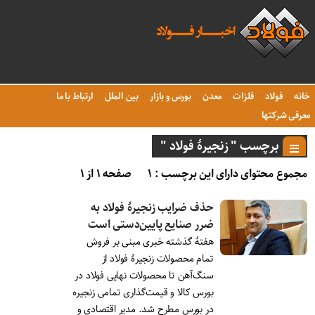
خانه
فولاد
فلزات
معدن
بورس و بازار
بین الملل
ارتباط با ما
معرفی شرکتها
برچسب " زنجیرۀ فولاد "
مجموع محتوای دارای این برچسب : ۱
صفحه ۱ از ۱
حذف ضرایب زنجیرۀ فولاد به
ضرر صنایع پایین‌دستی است
هفتۀ گذشته خبری مبنی بر فروش
تمام محصولات زنجیرۀ فولاد از
سنگ‌آهن تا محصولات نهایی فولاد در
بورس کالا و قیمت‌گذاری تمامی زنجیره
در بورس مطرح شد. مدیر اقتصادی و