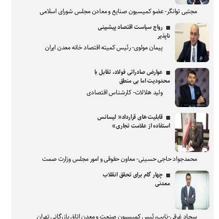
مجتبی توانگر- عضو کمیسیون صنایع و معادن مجلس شورای اسلامی
رواج سیاست اقتصاد پیشبینی
ناپذیر
پیمان مولوی- رئیس کمیته اقتصاد خانه معدن ایران
عوارض صادراتی فولاد، تقابل با
محدودیت اما بی منطق
ولید هلالات- کارشناس اقتصادی
قابلیت های قرارداد« لیسانس
استفاده از علامت تجاری»
محمدجواد حاجی حسینی- معاون حقوقی و امور مجلس وزارت صمت
چهار گام برای تحقق انقلاب
معدنی
سجاد غرقی-نایب‌رئیس کمیسیون صنعت و معدن اتاق بازرگانی تهران