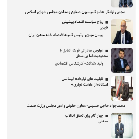
مجتبی توانگر- عضو کمیسیون صنایع و معادن مجلس شورای اسلامی
رواج سیاست اقتصاد پیشبینی
ناپذیر
پیمان مولوی- رئیس کمیته اقتصاد خانه معدن ایران
عوارض صادراتی فولاد، تقابل با
محدودیت اما بی منطق
ولید هلالات- کارشناس اقتصادی
قابلیت های قرارداد« لیسانس
استفاده از علامت تجاری»
محمدجواد حاجی حسینی- معاون حقوقی و امور مجلس وزارت صمت
چهار گام برای تحقق انقلاب
معدنی