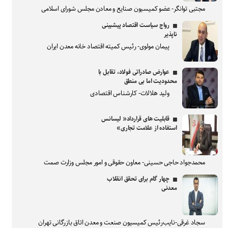
مجتبی توانگر- عضو کمیسیون صنایع و معادن مجلس شورای اسلامی
رواج سیاست اقتصاد پیشبینی
ناپذیر
پیمان مولوی- رئیس کمیته اقتصاد خانه معدن ایران
عوارض صادراتی فولاد، تقابل با
محدودیت اما بی منطق
ولید هلالات- کارشناس اقتصادی
قابلیت های قرارداد« لیسانس
استفاده از علامت تجاری»
محمدجواد حاجی حسینی- معاون حقوقی و امور مجلس وزارت صمت
چهار گام برای تحقق انقلاب
معدنی
سجاد غرقی-نایب‌رئیس کمیسیون صنعت و معدن اتاق بازرگانی تهران