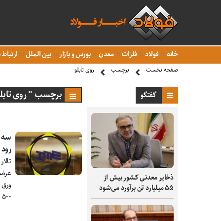
خانه
فولاد
فلزات
معدن
بورس و بازار
بین الملل
ارتباط ب
صفحه نخست
برچسب
روی تابلو
برچسب " روی تابلو
گفتگو
رود
ذخایر معدنی کشور بیش از
۵۵ میلیارد تن برآورد می‌شود
۵۰۰ تن چدن است.