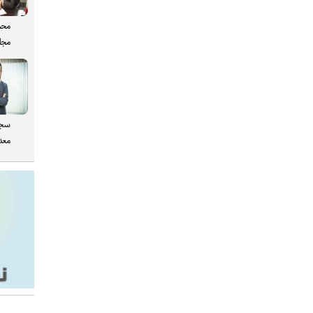
محم
مجل
سجا
معدن