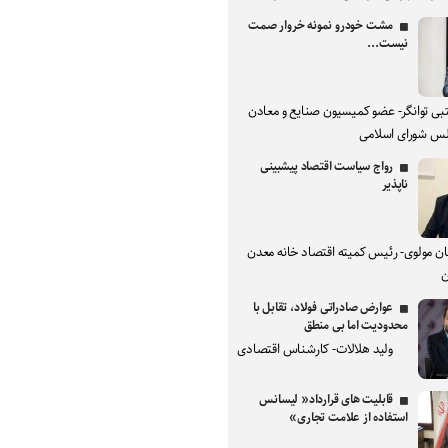
مشت خودرو نمونه خروار صمت
نیست...
بی توانگر- عضو کمیسیون صنایع و معادن
س شورای اسلامی
رواج سیاست اقتصاد پیشبینی
ناپذیر
ان مولوی- رئیس کمیته اقتصاد خانه معدن
ن
عوارض صادراتی فولاد، تقابل با
محدودیت اما بی منطق
ولید هلالات- کارشناس اقتصادی
قابلیت های قرارداد« لیسانس
استفاده از علامت تجاری»