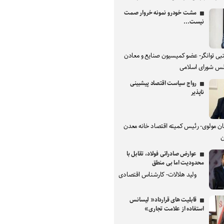
مشت خودرو نمونه خروار صمت
نیست...
بی توانگر- عضو کمیسیون صنایع و معادن
س شورای اسلامی
رواج سیاست اقتصاد پیشبینی
ناپذیر
ان مولوی- رئیس کمیته اقتصاد خانه معدن
ن
عوارض صادراتی فولاد، تقابل با
محدودیت اما بی منطق
ولید هلالات- کارشناس اقتصادی
قابلیت های قرارداد« لیسانس
استفاده از علامت تجاری»