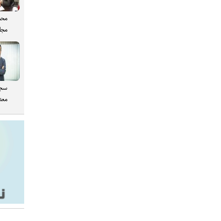
محم
مجل
سجا
معدن