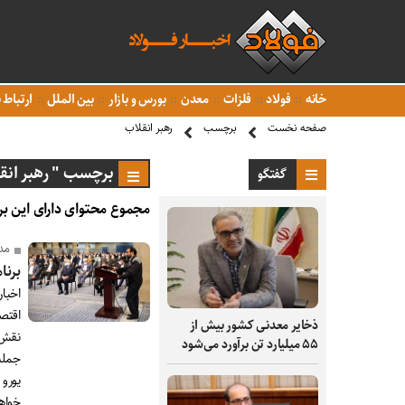
خانه
فولاد
فلزات
معدن
بورس و بازار
بین الملل
ارتباط ب
صفحه نخست
برچسب
رهبر انقلاب
برچسب " رهبر انق
گفتگو
مجموع محتوای دارای این بر
مد
برنامه
اخبار
اقتص
ذخایر معدنی کشور بیش از
نقش 
۵۵ میلیارد تن برآورد می‌شود
یورو 
خواه