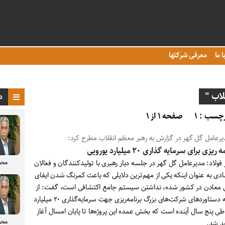
ا ما
معرفی شرکتها
لاب "
د
چسب : ۱
صفحه ۱ از ۱
یرعامل گل گهر در گزارش به رهبر معظم انقلاب مطرح کرد:
 ریزی برای سرمایه گذاری ۲۰ میلیارد یورویی
محم
 فولاد: مدیرعامل گل گهر در جلسه دیار رهبری با تولیدکنندگان و فعالان
ادی به عنوان اینکه یکی از مهم‌ترین دلایلی که باعث کمرنگ شدن ایفای
معادن در کشور شده، نداشتن سیستم جامع اکتشافی است، گفـت: از
جمله دستاوردهای شرکت‌های بزرگ برنامه‌ریزی جهت سرمایه‌گذاری ۲۰ میلیارد
طی پنج سال آینده است‌ که بخش عمده این پروژه‌ها تا پایان امسال آغاز
محم
د شد.