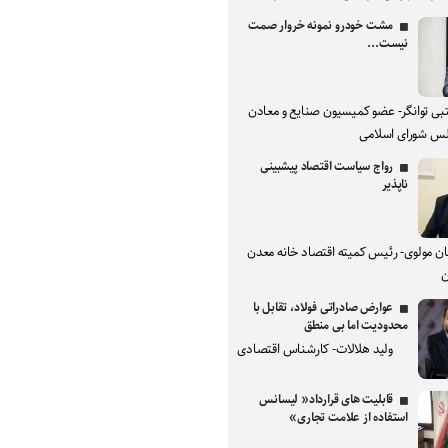
مشت خودرو نمونه خروار صمت
نیست...
بی توانگر- عضو کمیسیون صنایع و معادن
س شورای اسلامی
رواج سیاست اقتصاد پیشبینی
ناپذیر
ان مولوی- رئیس کمیته اقتصاد خانه معدن
ن
عوارض صادراتی فولاد، تقابل با
محدودیت اما بی منطق
ولید هلالات- کارشناس اقتصادی
قابلیت های قرارداد« لیسانس
استفاده از علامت تجاری»