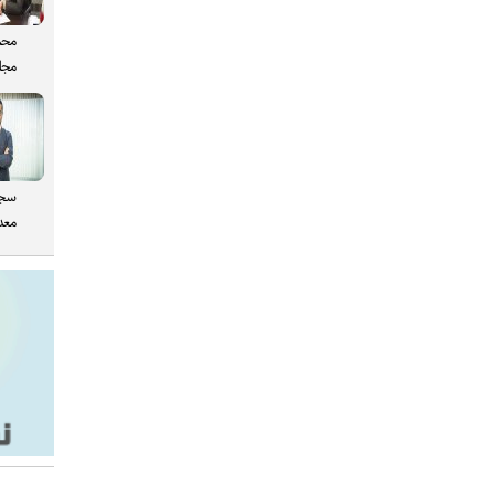
محم
مجل
سجا
معدن