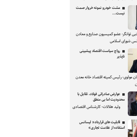
مشت خودرو نمونه خروار صمت
نیست...
بی توانگر- عضو کمیسیون صنایع و معادن
س شورای اسلامی
رواج سیاست اقتصاد پیشبینی
ناپذیر
ان مولوی- رئیس کمیته اقتصاد خانه معدن
ن
عوارض صادراتی فولاد، تقابل با
محدودیت اما بی منطق
ولید هلالات- کارشناس اقتصادی
قابلیت های قرارداد« لیسانس
استفاده از علامت تجاری»