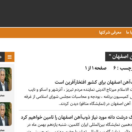
ا ما
معرفی شرکتها
 اصفهان "
د
چسب : ۶
صفحه ۱ از ۱
آهن اصفهان برای کشور افتخارآفرین است
لاسلام میرتاج الدینی نماینده مردم تبریز ، آذرشهر و اسکو و نایب
محم
 کمیسیون برنامه ، بودجه و محاسبات مجلس شورای اسلامی از غرفه
 آهن اصفهان در (نمایشگاه متافو) دیدن کردند.
درشت دانه مورد نیاز ذوب‌آهن اصفهان را تامین خواهیم کرد
همین نمایشگاه بین‌المللی ایران کانمین، شنبه یازدهم بهمن ماه در
محم
دائمی نمایشگاه بین المللی تهران با حضور مهندس رزم حسینی وزیر