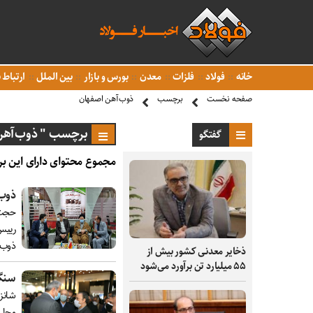
خانه
فولاد
فلزات
معدن
بورس و بازار
بین الملل
ارتباط ب
صفحه نخست
برچسب
ذوب‌آهن اصفهان
برچسب " ذوب‌آهن
گفتگو
مجموع محتوای دارای این بر
ذوب‌
حجت ا
رییس
ذوب‌
ذخایر معدنی کشور بیش از
۵۵ میلیارد تن برآورد می‌شود
سنگ 
شانزد
محل 