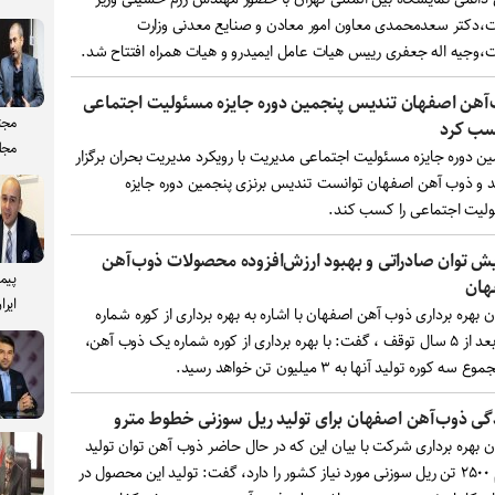
دکتر سعدمحمدی معاون امور معادن و صنایع معدنی وزارت
وجیه اله جعفری رییس هیات عامل ایمیدرو و هیات همراه افتتاح شد.
آهن اصفهان تندیس پنجمین دوره جایزه مسئولیت اجتماعی
مجت
سب کرد
مجل
ین دوره جایزه مسئولیت اجتماعی مدیریت با رویکرد مدیریت بحران برگزار
د و ذوب آهن اصفهان توانست تندیس برنزی پنجمین دوره جایزه
لیت اجتماعی را کسب کند.
یش توان صادراتی و بهبود ارزش‌افزوده محصولات ذوب‌آهن
پیم
هان
ایرا
 بهره برداری ذوب آهن اصفهان با اشاره به بهره برداری از کوره شماره
یک بعد از ۵ سال توقف ، گفت: با بهره برداری از کوره شماره یک ذوب آهن،
 سه کوره تولید آنها به ۳ میلیون تن خواهد رسید.
گی ذوب‌آهن اصفهان برای تولید ریل سوزنی خطوط مترو
ن بهره برداری شرکت با بیان این که در حال حاضر ذوب آهن توان تولید
تمام ۲۵۰۰ تن ریل سوزنی مورد نیاز کشور را دارد، گفت: تولید این محصول در