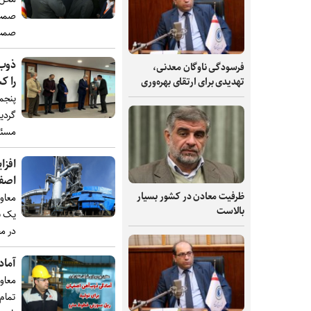
صمت،
صمت،
ذوب‌
فرسودگی ناوگان معدنی،
را ک
تهدیدی برای ارتقای بهره‌وری
پنجم
گردی
مسئو
افزا
اصف
ظرفیت‌ معادن در کشور بسیار
معاون
بالاست
در مجموع
آماد
معاو