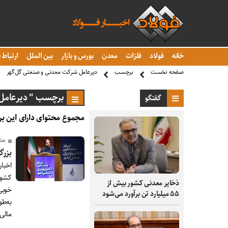
خانه
فولاد
فلزات
معدن
بورس و بازار
بین الملل
ارتباط ب
صفحه نخست
برچسب
دیرعامل شرکت معدنی و صنعتی گل‌گهر
برچسب " دیرعامل 
گفتگو
مجموع محتوای دارای این بر
مد
بزرگ
اخبا
کشور
ذخایر معدنی کشور بیش از
خوبی
۵۵ میلیارد تن برآورد می‌شود
به‌طو
مالی