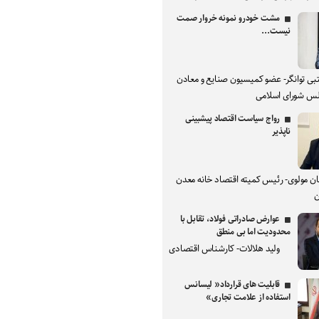
مشت خودرو نمونه خروار صمت
نیست...
بی توانگر- عضو کمیسیون صنایع و معادن
س شورای اسلامی
رواج سیاست اقتصاد پیشبینی
ناپذیر
ان مولوی- رئیس کمیته اقتصاد خانه معدن
ن
عوارض صادراتی فولاد، تقابل با
محدودیت اما بی منطق
ولید هلالات- کارشناس اقتصادی
قابلیت های قرارداد« لیسانس
استفاده از علامت تجاری»