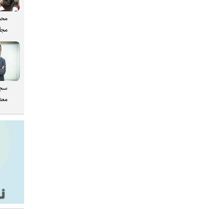
محم
مجل
سجا
معدن