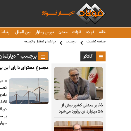
خانه
فولاد
فلزات
معدن
بورس و بازار
بین الملل
ارتباط ب
صفحه نخست
برچسب
دپارتمان تحقیق و توسعه
برچسب " دپارتمان 
گفتگو
مجموع محتوای دارای این بر
دپ
بادی
اقدا
ذخایر معدنی کشور بیش از
۵۵ میلیارد تن برآورد می‌شود
پر سر
جهان