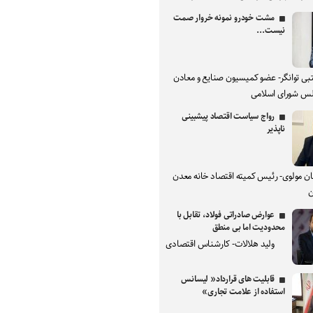
مشت خودرو نمونه خروار صمت
نیست...
بی توانگر- عضو کمیسیون صنایع و معادن
س شورای اسلامی
رواج سیاست اقتصاد پیشبینی
ناپذیر
ان مولوی- رئیس کمیته اقتصاد خانه معدن
ن
عوارض صادراتی فولاد، تقابل با
محدودیت اما بی منطق
ولید هلالات- کارشناس اقتصادی
قابلیت های قرارداد« لیسانس
استفاده از علامت تجاری»