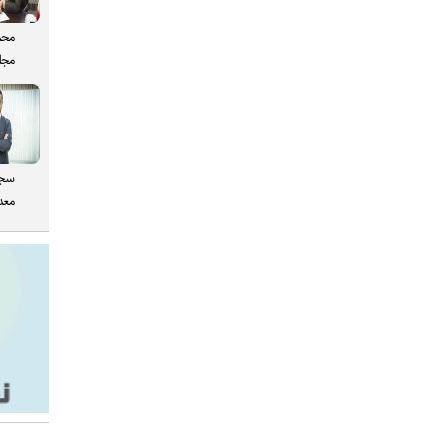
محم
مجل
سجا
معدن