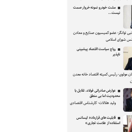
مشت خودرو نمونه خروار صمت
نیست...
بی توانگر- عضو کمیسیون صنایع و معادن
س شورای اسلامی
رواج سیاست اقتصاد پیشبینی
ناپذیر
ان مولوی- رئیس کمیته اقتصاد خانه معدن
ن
عوارض صادراتی فولاد، تقابل با
محدودیت اما بی منطق
ولید هلالات- کارشناس اقتصادی
قابلیت های قرارداد« لیسانس
استفاده از علامت تجاری»