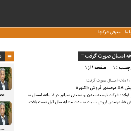
ا ما
معرفی شرکتها
د
چسب : ۱
صفحه ۱ از ۱
ت گرفت؛
دی فروش «کنور»
محم
اخبار فولاد: شرکت توسعه معدن یو صنعتی صبانور در ۱۱ ماهه امسال به
 مشابه سال قبل دست یافت.
محم