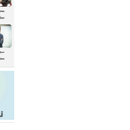
محم
مجل
سجا
معدن