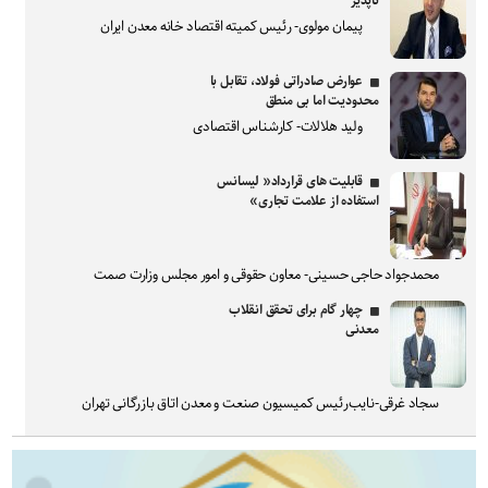
ناپذیر
پیمان مولوی- رئیس کمیته اقتصاد خانه معدن ایران
عوارض صادراتی فولاد، تقابل با
محدودیت اما بی منطق
ولید هلالات- کارشناس اقتصادی
قابلیت های قرارداد« لیسانس
استفاده از علامت تجاری»
محمدجواد حاجی حسینی- معاون حقوقی و امور مجلس وزارت صمت
چهار گام برای تحقق انقلاب
معدنی
سجاد غرقی-نایب‌رئیس کمیسیون صنعت و معدن اتاق بازرگانی تهران