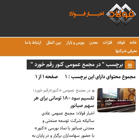
خانه
فولاد
فلزات
معدن
بورس و بازار
بین الملل
ارتباط با ما
معرفی شرکتها
برچسب " در مجمع عمومی کنور رقم خورد "
مجموع محتوای دارای این برچسب : ۱
صفحه ۱ از ۱
در مجمع عمومی «کنور»رقم خورد؛
تقسیم سود ۱۸۰ تومانی برای هر
سهم صبانور
اخبار فولاد: مجمع عمومی عادی
سالیانه شرکت توسعه صنعتی و
معدنی صبانور با نماد بورسی «کنور»
با حضور سهامداران برگزار و در پایان به