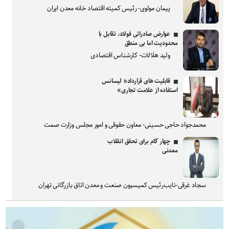
پیمان مولوی- رئیس کمیته اقتصاد خانه معدن ایران
عوارض صادراتی فولاد، تقابل با
محدودیت اما بی منطق
ولید هلالات- کارشناس اقتصادی
قابلیت های قرارداد« لیسانس
استفاده از علامت تجاری»
محمدجواد حاجی حسینی- معاون حقوقی و امور مجلس وزارت صمت
چهار گام برای تحقق انقلاب
معدنی
سجاد غرقی-نایب‌رئیس کمیسیون صنعت و معدن اتاق بازرگانی تهران