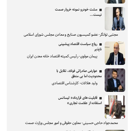
مشت خودرو نمونه خروار صمت
نیست...
مجتبی توانگر- عضو کمیسیون صنایع و معادن مجلس شورای اسلامی
رواج سیاست اقتصاد پیشبینی
ناپذیر
پیمان مولوی- رئیس کمیته اقتصاد خانه معدن ایران
عوارض صادراتی فولاد، تقابل با
محدودیت اما بی منطق
ولید هلالات- کارشناس اقتصادی
قابلیت های قرارداد« لیسانس
استفاده از علامت تجاری»
محمدجواد حاجی حسینی- معاون حقوقی و امور مجلس وزارت صمت