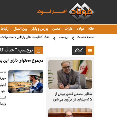
خانه
فولاد
فلزات
معدن
بورس و بازار
بین الملل
ارتباط ب
صفحه نخست
برچسب
حذف کاتالیست های وارداتی با محصولات
برچسب " حذف کاتا
گفتگو
مجموع محتوای دارای این بر
سرپر
حذف 
ذخایر معدنی کشور بیش از
است 
۵۵ میلیارد تن برآورد می‌شود
وارد