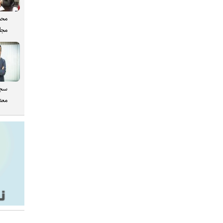
محم
مجل
سجا
معدن