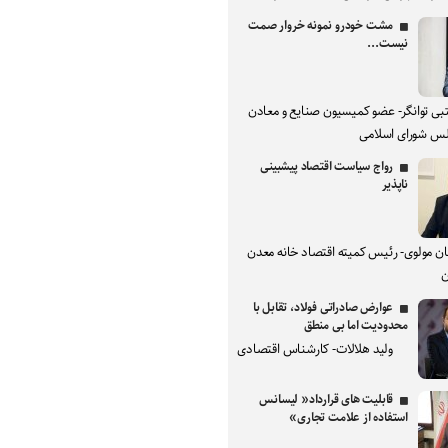
مشت خودرو نمونه خروار صمت
نیست...
بی توانگر- عضو کمیسیون صنایع و معادن
س شورای اسلامی
رواج سیاست اقتصاد پیشبینی
ناپذیر
ان مولوی- رئیس کمیته اقتصاد خانه معدن
ن
عوارض صادراتی فولاد، تقابل با
محدودیت اما بی منطق
ولید هلالات- کارشناس اقتصادی
قابلیت های قرارداد« لیسانس
استفاده از علامت تجاری»