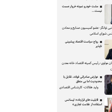
مشت خودرو نمونه خروار صمت
نیست...
بی توانگر- عضو کمیسیون صنایع و معادن
س شورای اسلامی
رواج سیاست اقتصاد پیشبینی
ناپذیر
ان مولوی- رئیس کمیته اقتصاد خانه معدن
ن
عوارض صادراتی فولاد، تقابل با
محدودیت اما بی منطق
ولید هلالات- کارشناس اقتصادی
قابلیت های قرارداد« لیسانس
استفاده از علامت تجاری»