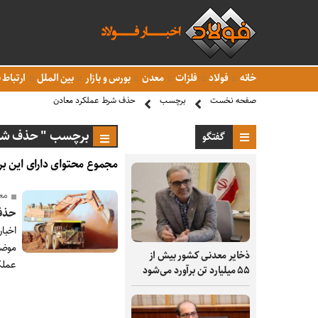
خانه
فولاد
فلزات
معدن
بورس و بازار
بین الملل
ارتباط ب
صفحه نخست
برچسب
حذف شرط عملکرد معادن
برچسب " حذف شرط
گفتگو
مجموع محتوای دارای این بر
مع
حذف 
اخبا
موضو
ذخایر معدنی کشور بیش از
عملک
۵۵ میلیارد تن برآورد می‌شود