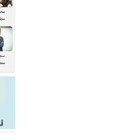
محم
مجل
سجا
معدن