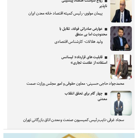
رواج سیاست اقتصاد پیشبینی
ناپذیر
پیمان مولوی- رئیس کمیته اقتصاد خانه معدن ایران
عوارض صادراتی فولاد، تقابل با
محدودیت اما بی منطق
ولید هلالات- کارشناس اقتصادی
قابلیت های قرارداد« لیسانس
استفاده از علامت تجاری»
محمدجواد حاجی حسینی- معاون حقوقی و امور مجلس وزارت صمت
چهار گام برای تحقق انقلاب
معدنی
سجاد غرقی-نایب‌رئیس کمیسیون صنعت و معدن اتاق بازرگانی تهران