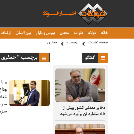
خانه
فولاد
فلزات
معدن
بورس و بازار
بین الملل
ارتباط ب
صفحه نخست
برچسب
جعفری
برچسب " جعفری 
گفتگو
با
وداع
خدادا
سازما
ذخایر معدنی کشور بیش از
سازم
۵۵ میلیارد تن برآورد می‌شود