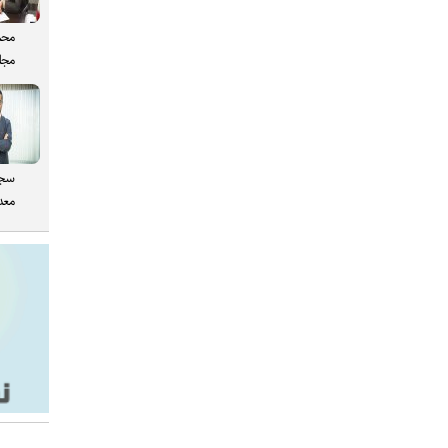
محم
مجل
سجا
معدن