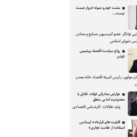
مشت خودرو نمونه خروار صمت
نیست...
بی توانگر- عضو کمیسیون صنایع و معادن
س شورای اسلامی
رواج سیاست اقتصاد پیشبینی
ناپذیر
ان مولوی- رئیس کمیته اقتصاد خانه معدن
ن
عوارض صادراتی فولاد، تقابل با
محدودیت اما بی منطق
ولید هلالات- کارشناس اقتصادی
قابلیت های قرارداد« لیسانس
استفاده از علامت تجاری»