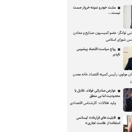
مشت خودرو نمونه خروار صمت
نیست...
بی توانگر- عضو کمیسیون صنایع و معادن
س شورای اسلامی
رواج سیاست اقتصاد پیشبینی
ناپذیر
ان مولوی- رئیس کمیته اقتصاد خانه معدن
ن
عوارض صادراتی فولاد، تقابل با
محدودیت اما بی منطق
ولید هلالات- کارشناس اقتصادی
قابلیت های قرارداد« لیسانس
استفاده از علامت تجاری»