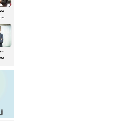
محم
مجل
سجا
معدن