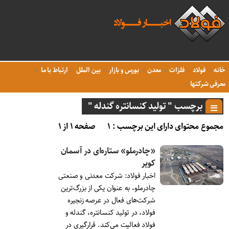
خانه
فولاد
فلزات
معدن
بورس و بازار
بین الملل
ارتباط با ما
معرفی شرکتها
برچسب " تولید کنسانتره گندله "
مجموع محتوای دارای این برچسب : ۱
صفحه ۱ از ۱
«چادرملو» ستاره‌ای در آسمان
کویر
اخبار فولاد: شرکت معدنی و صنعتی
چادرملو، به عنوان یکی از بزرگ‌ترین
شرکت‌های فعال در عرصه زنجیره
فولاد، در تولید کنسانتره، گندله و
فولاد فعالیت می‌کند. قرارگیری در