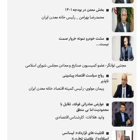
بخش معدن در بودجه ۱۴۰۱
محمدرضا بهرامن _ رئیس خانه معدن ایران
مشت خودرو نمونه خروار صمت
نیست...
مجتبی توانگر- عضو کمیسیون صنایع و معادن مجلس شورای اسلامی
رواج سیاست اقتصاد پیشبینی
ناپذیر
پیمان مولوی- رئیس کمیته اقتصاد خانه معدن ایران
عوارض صادراتی فولاد، تقابل با
محدودیت اما بی منطق
ولید هلالات- کارشناس اقتصادی
قابلیت های قرارداد« لیسانس
استفاده از علامت تجاری»