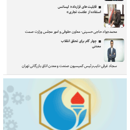
قابلیت های قرارداد« لیسانس
استفاده از علامت تجاری»
محمدجواد حاجی حسینی- معاون حقوقی و امور مجلس وزارت صمت
چهار گام برای تحقق انقلاب
معدنی
سجاد غرقی-نایب‌رئیس کمیسیون صنعت و معدن اتاق بازرگانی تهران