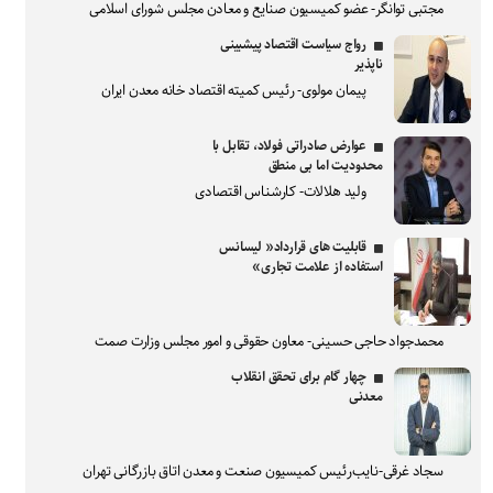
مجتبی توانگر- عضو کمیسیون صنایع و معادن مجلس شورای اسلامی
رواج سیاست اقتصاد پیشبینی
ناپذیر
پیمان مولوی- رئیس کمیته اقتصاد خانه معدن ایران
عوارض صادراتی فولاد، تقابل با
محدودیت اما بی منطق
ولید هلالات- کارشناس اقتصادی
قابلیت های قرارداد« لیسانس
استفاده از علامت تجاری»
محمدجواد حاجی حسینی- معاون حقوقی و امور مجلس وزارت صمت
چهار گام برای تحقق انقلاب
معدنی
سجاد غرقی-نایب‌رئیس کمیسیون صنعت و معدن اتاق بازرگانی تهران