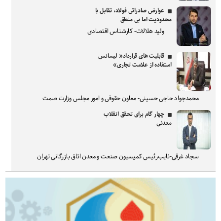
عوارض صادراتی فولاد، تقابل با
محدودیت اما بی منطق
ولید هلالات- کارشناس اقتصادی
قابلیت های قرارداد« لیسانس
استفاده از علامت تجاری»
محمدجواد حاجی حسینی- معاون حقوقی و امور مجلس وزارت صمت
چهار گام برای تحقق انقلاب
معدنی
سجاد غرقی-نایب‌رئیس کمیسیون صنعت و معدن اتاق بازرگانی تهران