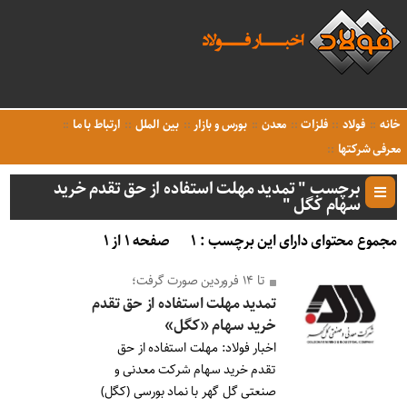
خانه
فولاد
فلزات
معدن
بورس و بازار
بین الملل
ارتباط با ما
معرفی شرکتها
برچسب " تمدید مهلت استفاده از حق تقدم خرید
سهام کگل "
مجموع محتوای دارای این برچسب : ۱
صفحه ۱ از ۱
تا ۱۴ فروردین صورت گرفت؛
تمدید مهلت استفاده از حق تقدم
خرید سهام «کگل»
اخبار فولاد: مهلت استفاده از حق
تقدم خرید سهام شرکت معدنی و
صنعتی گل گهر با نماد بورسی (کگل)