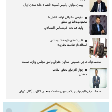
پیمان مولوی- رئیس کمیته اقتصاد خانه معدن ایران
عوارض صادراتی فولاد، تقابل با
محدودیت اما بی منطق
ولید هلالات- کارشناس اقتصادی
قابلیت های قرارداد« لیسانس
استفاده از علامت تجاری»
محمدجواد حاجی حسینی- معاون حقوقی و امور مجلس وزارت صمت
چهار گام برای تحقق انقلاب
معدنی
سجاد غرقی-نایب‌رئیس کمیسیون صنعت و معدن اتاق بازرگانی تهران