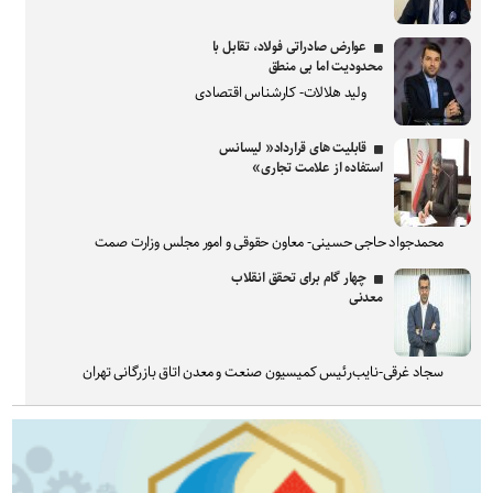
عوارض صادراتی فولاد، تقابل با
محدودیت اما بی منطق
ولید هلالات- کارشناس اقتصادی
قابلیت های قرارداد« لیسانس
استفاده از علامت تجاری»
محمدجواد حاجی حسینی- معاون حقوقی و امور مجلس وزارت صمت
چهار گام برای تحقق انقلاب
معدنی
سجاد غرقی-نایب‌رئیس کمیسیون صنعت و معدن اتاق بازرگانی تهران