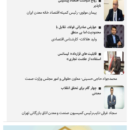
رواج سیاست اقتصاد پیشبینی
ناپذیر
پیمان مولوی- رئیس کمیته اقتصاد خانه معدن ایران
عوارض صادراتی فولاد، تقابل با
محدودیت اما بی منطق
ولید هلالات- کارشناس اقتصادی
قابلیت های قرارداد« لیسانس
استفاده از علامت تجاری»
محمدجواد حاجی حسینی- معاون حقوقی و امور مجلس وزارت صمت
چهار گام برای تحقق انقلاب
معدنی
سجاد غرقی-نایب‌رئیس کمیسیون صنعت و معدن اتاق بازرگانی تهران