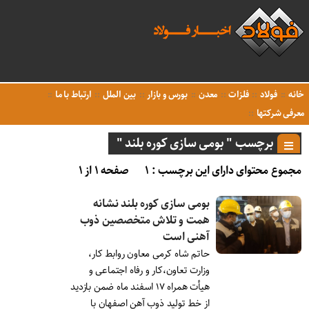
خانه
فولاد
فلزات
معدن
بورس و بازار
بین الملل
ارتباط با ما
معرفی شرکتها
برچسب " بومی سازی کوره بلند "
مجموع محتوای دارای این برچسب : ۱
صفحه ۱ از ۱
بومی سازی کوره بلند نشانه
همت و تلاش متخصصین ذوب
آهنی است
حاتم شاه کرمی معاون روابط کار،
وزارت تعاون،کار و رفاه اجتماعی و
هیأت همراه ۱۷ اسفند ماه ضمن بازدید
از خط تولید ذوب آهن اصفهان با